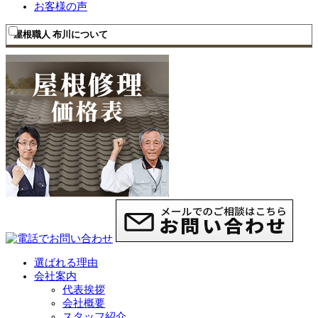
を
メ
お客様の声
展
ニ
開
ュ
屋根職人 布川について
ー
を
展
開
選ばれる理由
会社案内
代表挨拶
会社概要
スタッフ紹介