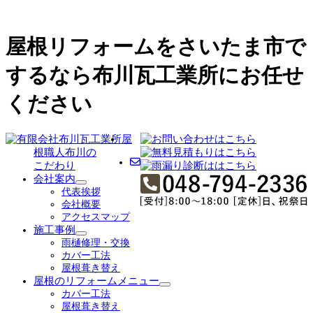
屋根リフォームをさいたま市で
するなら布川瓦工業所にお任せ
ください
屋
根職人布川の
こだわり
会社案内
サ
代表挨拶
ブ
会社概要
メ
アクセスマップ
ニ
施工事例
ュ
サ
雨樋修理・交換
ー
ブ
カバー工法
を
メ
屋根葺き替え
展
ニ
屋根のリフォームメニュー
開
ュ
サ
カバー工法
ー
ブ
屋根葺き替え