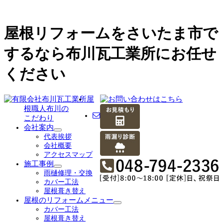
屋根リフォームをさいたま市で
するなら布川瓦工業所にお任せ
ください
屋
根職人布川の
こだわり
会社案内
サ
代表挨拶
ブ
会社概要
メ
アクセスマップ
ニ
施工事例
ュ
サ
雨樋修理・交換
ー
ブ
カバー工法
を
メ
屋根葺き替え
展
ニ
屋根のリフォームメニュー
開
ュ
サ
カバー工法
ー
ブ
屋根葺き替え