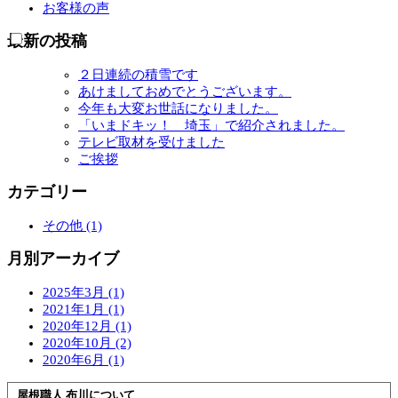
を
メ
お客様の声
展
ニ
開
ュ
最新の投稿
ー
を
２日連続の積雪です
展
あけましておめでとうございます。
開
今年も大変お世話になりました。
「いまドキッ！ 埼玉」で紹介されました。
テレビ取材を受けました
ご挨拶
カテゴリー
その他 (1)
月別アーカイブ
2025年3月 (1)
2021年1月 (1)
2020年12月 (1)
2020年10月 (2)
2020年6月 (1)
屋根職人 布川について